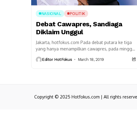
NASIONAL
POLITIK
Debat Cawapres, Sandiaga
Diklaim Unggul
Jakarta, hotfokus.com Pada debat putara ke tiga
yang hanya menampilkan cawapres, pada minggu
(17/3/2019) malam, Sandiaga diklaim berhasil
Editor HotFokus
March 18, 2019
memimpin dengan skor empat poin....
Copyright © 2025 Hotfokus.com | All rights reserv