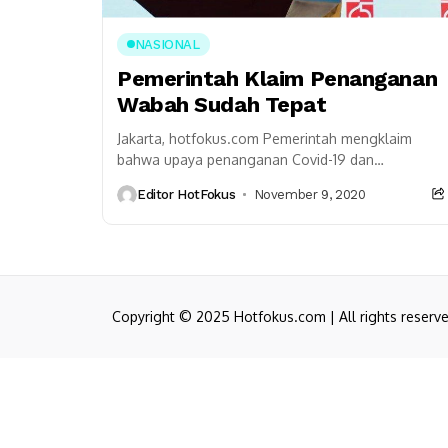
NASIONAL
Pemerintah Klaim Penanganan
Wabah Sudah Tepat
Jakarta, hotfokus.com Pemerintah mengklaim
bahwa upaya penanganan Covid-19 dan
pemulihan ekonomi yang dilakukan pemerintah
Editor HotFokus
November 9, 2020
tepat. Kedua aspek kebijakan itu pun telah
berhasil direalisasikan...
Copyright © 2025 Hotfokus.com | All rights reserv