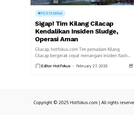
PERTAMINA
Sigap! Tim Kilang Cilacap
Kendalikan Insiden Sludge,
Operasi Aman
Cilacap, hotfokus.com Tim pemadam Kilang
Cilacap bergerak cepat menangani insiden flash
pada salah satu tangki akibat sisa sludge selama
Editor HotFokus
February 27, 2025
proses pembersihan. Kegiatan ini...
Copyright © 2025 Hotfokus.com | All rights reserv