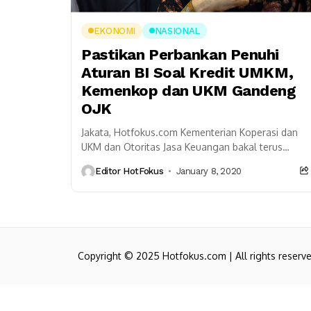
EKONOMI
NASIONAL
Pastikan Perbankan Penuhi
Aturan BI Soal Kredit UMKM,
Kemenkop dan UKM Gandeng
OJK
Jakata, Hotfokus.com Kementerian Koperasi dan
UKM dan Otoritas Jasa Keuangan bakal terus
melakukan sinergi dan pengawalan agar bank –
Editor HotFokus
January 8, 2020
bank umum memenuhi peraturan...
Copyright © 2025 Hotfokus.com | All rights reserv