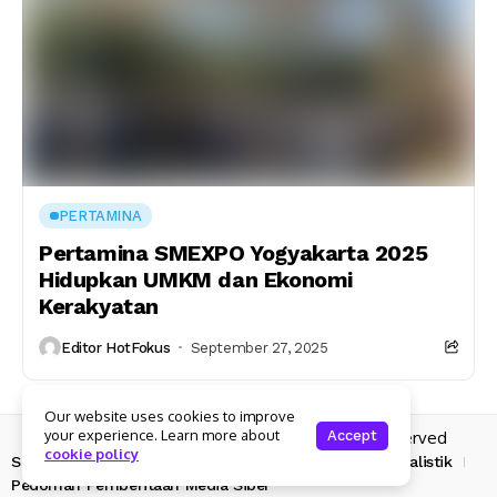
PERTAMINA
Pertamina SMEXPO Yogyakarta 2025
Hidupkan UMKM dan Ekonomi
Kerakyatan
Editor HotFokus
September 27, 2025
Our website uses cookies to improve
your experience. Learn more about
Accept
Copyright © 2025 Hotfokus.com | All rights reserved
cookie policy
Sekilas HotFokus
Struktur Organisasi
Kode Etik Jurnalistik
Pedoman Pemberitaan Media Siber