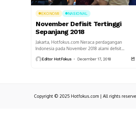
EKONOMI
NASIONAL
November Defisit Tertinggi
Sepanjang 2018
Jakarta, Hotfokus.com Neraca perdagangan
Indonesia pada November 2018 alami defisit
tertinggi sepanjang tahun 2018 yaitu sebesar 2,05
Editor HotFokus
December 17, 2018
miliar dolar AS, demikian disampaikan Kepala...
Copyright © 2025 Hotfokus.com | All rights reserv