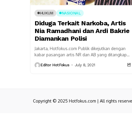
HUKUM
NASIONAL
Diduga Terkait Narkoba, Artis
Nia Ramadhani dan Ardi Bakrie
Diamankan Polisi
Jakarta, Hotfokus.com Publik dikejutkan dengan
kabar pasangan artis NR dan AB yang ditangkap
polisi terkait kasus dugaan narkoba. Di media
Editor HotFokus
July 8, 2021
sosial netizen menyebut...
Copyright © 2025 Hotfokus.com | All rights reserv