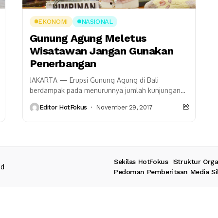
EKONOMI
NASIONAL
Gunung Agung Meletus
Wisatawan Jangan Gunakan
Penerbangan
JAKARTA — Erupsi Gunung Agung di Bali
berdampak pada menurunnya jumlah kunjungan
wisatawan mancanegara ke Pulau Dewata.
Editor HotFokus
November 29, 2017
Karena itu dia berharap bencana alam...
Sekilas HotFokus
Struktur Orga
ed
Pedoman Pemberitaan Media Si