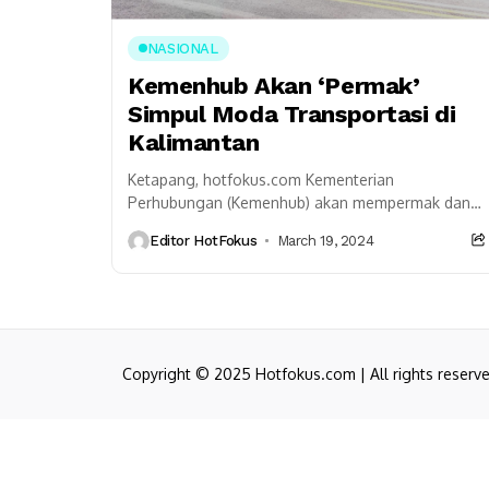
NASIONAL
Kemenhub Akan ‘Permak’
Simpul Moda Transportasi di
Kalimantan
Ketapang, hotfokus.com Kementerian
Perhubungan (Kemenhub) akan mempermak dan
membenahi layanan di sejumlah simpul
Editor HotFokus
March 19, 2024
transportasi untuk meningkatkan konektivitas di
Kalimantan. “Kami akan terus meningkatkan...
Copyright © 2025 Hotfokus.com | All rights reserv