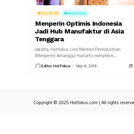
EKONOMI
NASIONAL
Menperin Optimis Indonesia
Jadi Hub Manufaktur di Asia
Tenggara
Jakarta, Hotfokus.com Menteri Perindustrian
(Menperin) Airlangga Hartarto menyebut
Indonesia mampu menjadi hub manufaktur di
Editor HotFokus
May 8, 2019
tingkat Asean. Pasalnya, Indonesia masih menjadi
negara tujuan utama...
Copyright © 2025 Hotfokus.com | All rights reserv