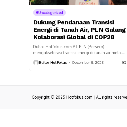
Uncategorized
Dukung Pendanaan Transisi
Energi di Tanah Air, PLN Galang
Kolaborasi Global di COP28
Dubai, Hotfokus.com PT PLN (Persero)
mengakselerasi transisi energi di tanah air melalui
kolaborasi investasi di tingkat global. Hal ini
Editor HotFokus
December 5, 2023
krusial untuk menjaga keberlanjutan...
Copyright © 2025 Hotfokus.com | All rights reserv