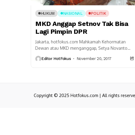
HUKUM
NASIONAL
POLITIK
MKD Anggap Setnov Tak Bisa
Lagi Pimpin DPR
Jakarta, hotfokus.com Mahkamah Kehormatan
Dewan atau MKD menganggap, Setya Novanto
tak lagi bisa menjalankan tugasnya sebagai Ketua
Editor HotFokus
November 20, 2017
Dewan Perwakilan Rakyat. Penilaian itu
menyusul...
Copyright © 2025 Hotfokus.com | All rights reserv