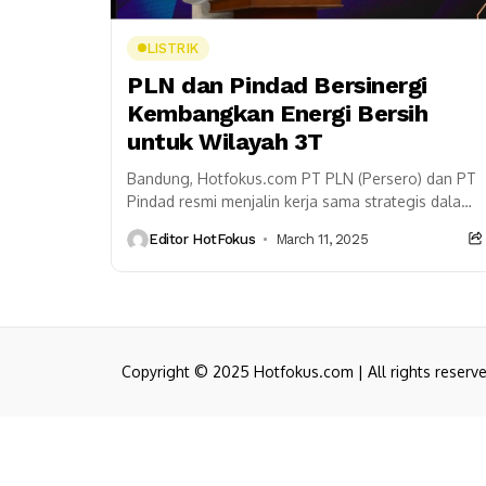
LISTRIK
PLN dan Pindad Bersinergi
Kembangkan Energi Bersih
untuk Wilayah 3T
Bandung, Hotfokus.com PT PLN (Persero) dan PT
Pindad resmi menjalin kerja sama strategis dalam
pengembangan pembangkit listrik berbasis energi
Editor HotFokus
March 11, 2025
terbarukan. Kolaborasi ini bertujuan...
Copyright © 2025 Hotfokus.com | All rights reserv