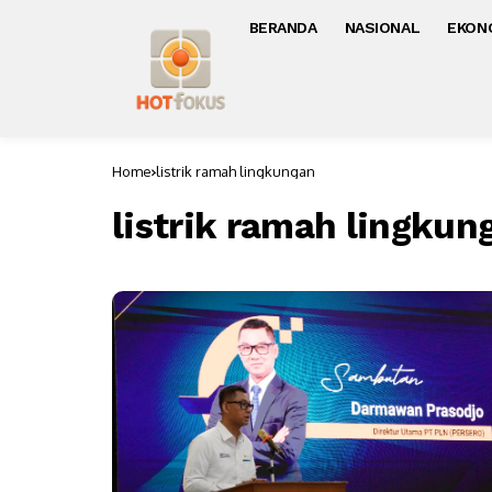
BERANDA
NASIONAL
EKON
Home
listrik ramah lingkungan
listrik ramah lingkun