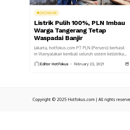
EKONOMI
Listrik Pulih 100%, PLN Imbau
Warga Tangerang Tetap
Waspadai Banjir
Jakarta, hotfokus.com PT PLN (Persero) berhasil
m Vsenyalakan kembali seluruh sistem kelistrikan
yang sempat dipadamkan imbas banjir di
Editor HotFokus
February 22, 2021
Tangerang dan sekitarnya. Menurut General...
Copyright © 2025 Hotfokus.com | All rights reserv