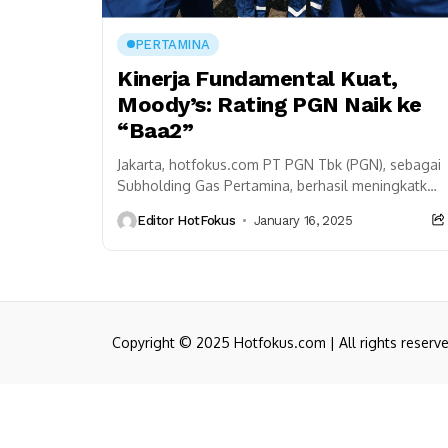
PERTAMINA
Kinerja Fundamental Kuat,
Moody’s: Rating PGN Naik ke
“Baa2”
Jakarta, hotfokus.com PT PGN Tbk (PGN), sebagai
Subholding Gas Pertamina, berhasil meningkatkan
Baseline Credit Assessment (BCA) standalone dari
Editor HotFokus
January 16, 2025
baa3 menjadi baa2 dari Moody’s...
Copyright © 2025 Hotfokus.com | All rights reserv