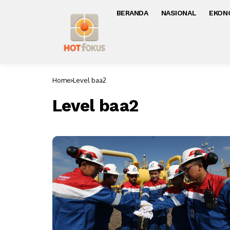
BERANDA
NASIONAL
EKON
Home
Level baa2
Level baa2