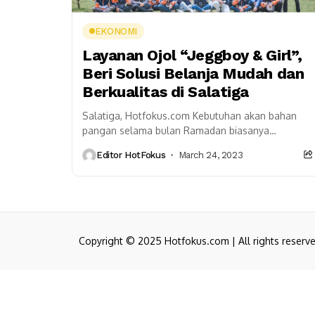
EKONOMI
Layanan Ojol “Jeggboy & Girl”,
Beri Solusi Belanja Mudah dan
Berkualitas di Salatiga
Salatiga, Hotfokus.com Kebutuhan akan bahan
pangan selama bulan Ramadan biasanya
meningkat dibanding hari biasa. Namun di tengah
Editor HotFokus
March 24, 2023
kesibukan masyarakat yang bekerja atau
beraktivitas...
Copyright © 2025 Hotfokus.com | All rights reserv