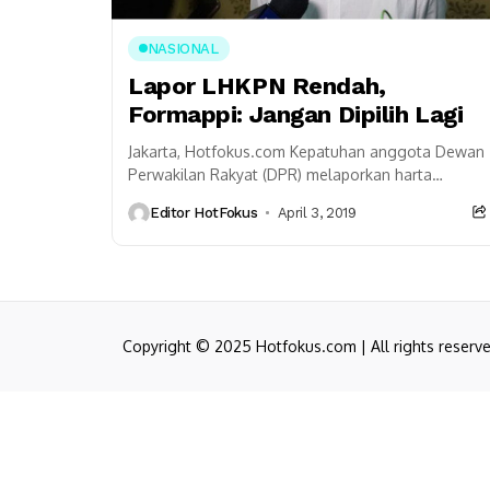
NASIONAL
Lapor LHKPN Rendah,
Formappi: Jangan Dipilih Lagi
Jakarta, Hotfokus.com Kepatuhan anggota Dewan
Perwakilan Rakyat (DPR) melaporkan harta
kekayaan penyelenggara negara (LHKPN) kepada
Editor HotFokus
April 3, 2019
Komisi Pemberantasan Korupsi (KPK) masih
rendah. Peneliti Forum...
Copyright © 2025 Hotfokus.com | All rights reserv