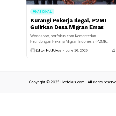
NASIONAL
Kurangi Pekerja Ilegal, P2MI
Gulirkan Desa Migran Emas
Wonosobo, hotfokus.com Kementerian
Pelindungan Pekerja Migran Indonesia (P2MI)
terus berupaya mengurangi pengiriman pekerja
Editor HotFokus
June 26, 2025
migran ke luar negeri secara ilegal dengan
menggulirkan Desa Migran...
Copyright © 2025 Hotfokus.com | All rights reserv