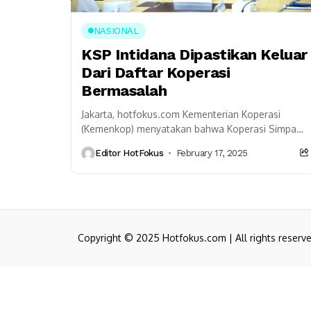
NASIONAL
KSP Intidana Dipastikan Keluar
Dari Daftar Koperasi
Bermasalah
Jakarta, hotfokus.com Kementerian Koperasi
(Kemenkop) menyatakan bahwa Koperasi Simpan
Pinjam (KSP) Intidana telah resmi keluar dari
Editor HotFokus
February 17, 2025
daftar hitam dan dinyatakan bebas dari delapan...
Copyright © 2025 Hotfokus.com | All rights reserv