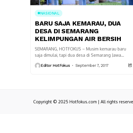
NASIONAL
BARU SAJA KEMARAU, DUA
DESA DI SEMARANG
KELIMPUNGAN AIR BERSIH
SEMARANG, HOTFOKUS – Musim kemarau baru
saja dimulai, tapi dua desa di Semarang Jawa
Tengah, mulai kesulitan mendapat air bersih.
Editor HotFokus
September 7, 2017
Walikota Hendrar Prihadi...
Copyright © 2025 Hotfokus.com | All rights reserv