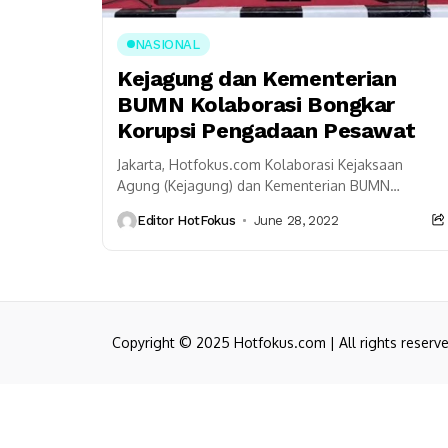
NASIONAL
Kejagung dan Kementerian
BUMN Kolaborasi Bongkar
Korupsi Pengadaan Pesawat
Jakarta, Hotfokus.com Kolaborasi Kejaksaan
Agung (Kejagung) dan Kementerian BUMN
kembali mengungkap kasus yang terjadi di tubuh
Editor HotFokus
June 28, 2022
BUMN. Setelah Asabri dan Jiwasraya, kini
kolaborasi...
Copyright © 2025 Hotfokus.com | All rights reserv