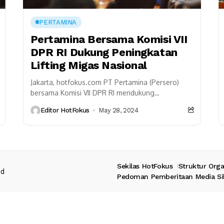
PERTAMINA
Pertamina Bersama Komisi VII
DPR RI Dukung Peningkatan
Lifting Migas Nasional
Jakarta, hotfokus.com PT Pertamina (Persero)
bersama Komisi VII DPR RI mendukung
peningkatan lifting Minyak dan Gas (Migas) secara
Editor HotFokus
May 28, 2024
nasional untuk ketahanan energi nasional. ...
Sekilas HotFokus
Struktur Orga
ed
Pedoman Pemberitaan Media Si