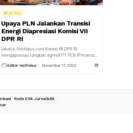
LISTRIK
Upaya PLN Jalankan Transisi
Energi Diapresiasi Komisi VII
DPR RI
Jakarta, Hotfokus.com Komisi VII DPR RI
mengapresiasi langkah agresif PT PLN (Persero)
dalam menjalankan transisi energi untuk
Editor HotFokus
November 17, 2023
mengurangi emisi karbon di Indonesia. Tak...
nisasi
Kode Etik Jurnalistik
ber