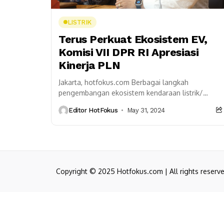
LISTRIK
Terus Perkuat Ekosistem EV,
Komisi VII DPR RI Apresiasi
Kinerja PLN
Jakarta, hotfokus.com Berbagai langkah
pengembangan ekosistem kendaraan listrik/
electric vehicle (EV) yang dilakukan PT PLN
Editor HotFokus
May 31, 2024
(Persero) mendapat apresiasi Komisi VII Dewan
Perwakilan Rakyat...
Copyright © 2025 Hotfokus.com | All rights reserv