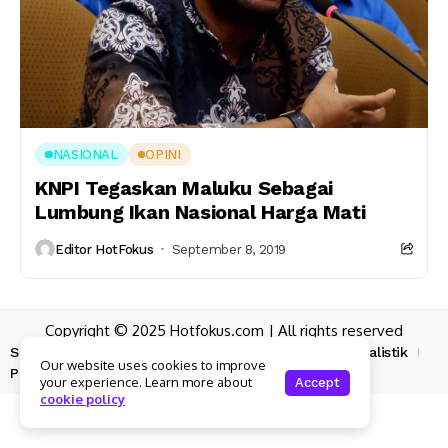
NASIONAL
OPINI
KNPI Tegaskan Maluku Sebagai
Lumbung Ikan Nasional Harga Mati
Editor HotFokus
September 8, 2019
Copyright © 2025 Hotfokus.com | All rights reserved
Sekilas HotFokus
Struktur Organisasi
Kode Etik Jurnalistik
Our website uses cookies to improve
Pedoman Pemberitaan Media Siber
your experience. Learn more about
Accept
cookie policy