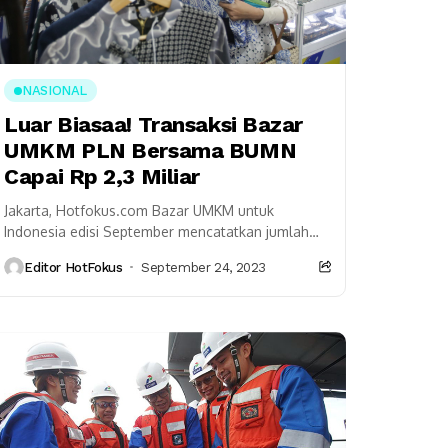
NASIONAL
Luar Biasaa! Transaksi Bazar
UMKM PLN Bersama BUMN
Capai Rp 2,3 Miliar
Jakarta, Hotfokus.com Bazar UMKM untuk
Indonesia edisi September mencatatkan jumlah
rekor transaksi terbesar yaitu lebih dari Rp 2,3
Editor HotFokus
September 24, 2023
miliar dengan 1.387 transaksi. Bazar...