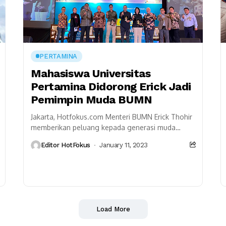
PERTAMINA
Mahasiswa Universitas
Pertamina Didorong Erick Jadi
Pemimpin Muda BUMN
Jakarta, Hotfokus.com Menteri BUMN Erick Thohir
memberikan peluang kepada generasi muda
untuk menduduki jabatan strategis di BUMN
Editor HotFokus
January 11, 2023
karena generasi muda memiliki peran penting...
Load More