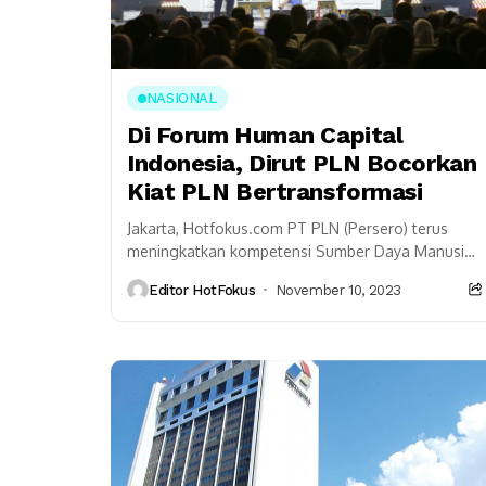
NASIONAL
Di Forum Human Capital
Indonesia, Dirut PLN Bocorkan
Kiat PLN Bertransformasi
Jakarta, Hotfokus.com PT PLN (Persero) terus
meningkatkan kompetensi Sumber Daya Manusia
(SDM) sebagai modal utama perusahaan dalam
Editor HotFokus
November 10, 2023
menjawab transisi energi. SDM yang lincah...