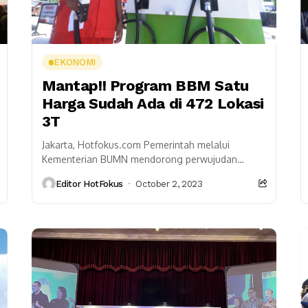
EKONOMI
Mantap!! Program BBM Satu
Harga Sudah Ada di 472 Lokasi
3T
Jakarta, Hotfokus.com Pemerintah melalui
Kementerian BUMN mendorong perwujudan
keadilan bagi seluruh rakyat Indonesia terutama
Editor HotFokus
October 2, 2023
dalam aspek ketersediaan energi lewat kebijakan
yang dikenal dengan...