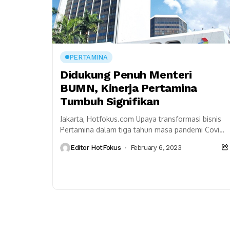
PERTAMINA
Didukung Penuh Menteri
BUMN, Kinerja Pertamina
Tumbuh Signifikan
Jakarta, Hotfokus.com Upaya transformasi bisnis
Pertamina dalam tiga tahun masa pandemi Covid-
19 bukanlah pekerjaan ringan. Tetapi dukungan
Editor HotFokus
February 6, 2023
penuh dari Menteri BUMN sebagai pemegang...