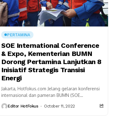
PERTAMINA
SOE International Conference
& Expo, Kementerian BUMN
Dorong Pertamina Lanjutkan 8
Inisiatif Strategis Transisi
Energi
Jakarta, Hotfokus.com Jelang gelaran konferensi
internasional dan pameran BUMN (SOE
International Conference & Expo, Kementerian
Editor HotFokus
October 11, 2022
Badan Usaha Milik Negara (Kemen BUMN)
mendorong Pertamina...