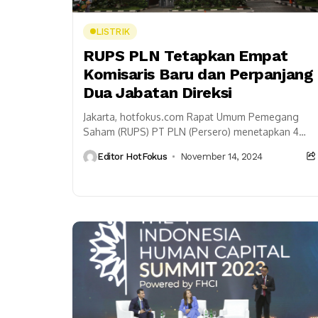
LISTRIK
RUPS PLN Tetapkan Empat
Komisaris Baru dan Perpanjang
Dua Jabatan Direksi
Jakarta, hotfokus.com Rapat Umum Pemegang
Saham (RUPS) PT PLN (Persero) menetapkan 4
(empat) Komisaris baru dan memperpanjang masa
Editor HotFokus
November 14, 2024
jabatan 2 (dua) Direksi. Bertempat...