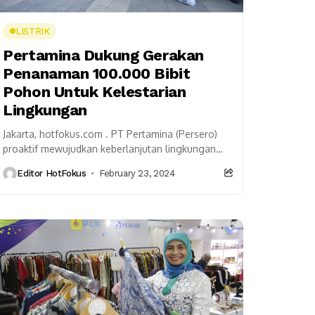
LISTRIK
Pertamina Dukung Gerakan
Penanaman 100.000 Bibit
Pohon Untuk Kelestarian
Lingkungan
Jakarta, hotfokus.com . PT Pertamina (Persero)
proaktif mewujudkan keberlanjutan lingkungan
untuk mencapai target penurunan emisi atau Net
Editor HotFokus
February 23, 2024
Zero Emission Indonesia 2060. Salah satunya...