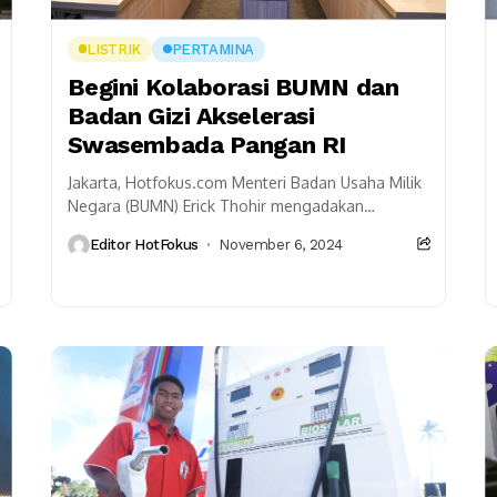
LISTRIK
PERTAMINA
Begini Kolaborasi BUMN dan
Badan Gizi Akselerasi
Swasembada Pangan RI
Jakarta, Hotfokus.com Menteri Badan Usaha Milik
Negara (BUMN) Erick Thohir mengadakan
pertemuan dengan Kepala Badan Gizi Nasional
Editor HotFokus
November 6, 2024
Dadan Hindayana untuk membahas kerja sama...