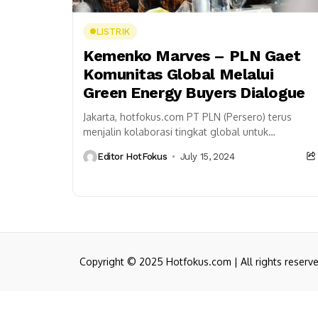
LISTRIK
Kemenko Marves – PLN Gaet
Komunitas Global Melalui
Green Energy Buyers Dialogue
Jakarta, hotfokus.com PT PLN (Persero) terus
menjalin kolaborasi tingkat global untuk
mengakselerasi transisi energi melalui
Editor HotFokus
July 15, 2024
peningkatan pembangunan pembangkit berbasis
energi baru terbarukan (EBT)...
Copyright © 2025 Hotfokus.com | All rights reserv