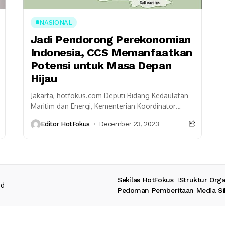
NASIONAL
Jadi Pendorong Perekonomian
Indonesia, CCS Memanfaatkan
Potensi untuk Masa Depan
Hijau
Jakarta, hotfokus.com Deputi Bidang Kedaulatan
Maritim dan Energi, Kementerian Koordinator
Bidang Kemaritiman dan Investasi, Jodi Mahardi
Editor HotFokus
December 23, 2023
mengatakan, bahwa dengan komitmen kuat untuk
pembangunan...
Sekilas HotFokus
Struktur Orga
ed
Pedoman Pemberitaan Media Si